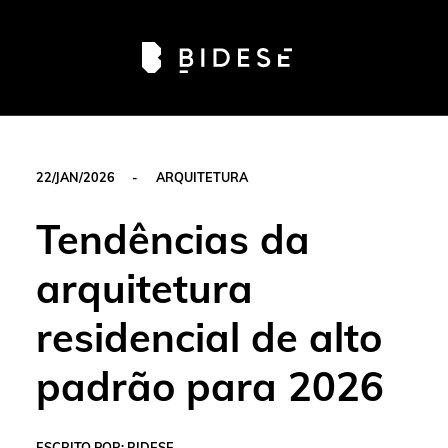
Av. Sete de Setembro, 6679, Batel | Curitiba - PR |
Telefone: 41 3024-0798
#movimentobidese
22/JAN/2026
-
ARQUITETURA
Tendências da
arquitetura
residencial de alto
padrão para 2026
ESCRITO POR: BIDESE