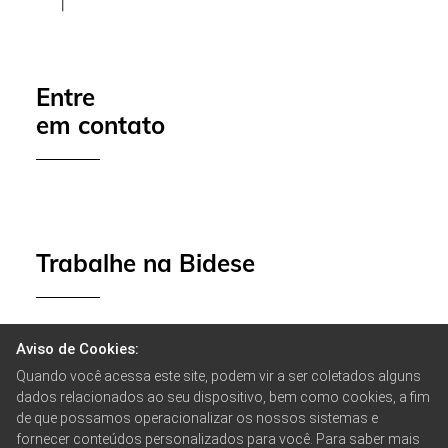
Entre
em contato
Trabalhe na Bidese
Aviso de Cookies:
Quando você acessa este site, podem vir a ser coletados alguns
dados relacionados ao seu dispositivo, bem como cookies, a fim
BIDESE CONSTRUTORA, INCORPORADORA E DESENVOLVIMENTOS
de que possamos operacionalizar os nossos sistemas e
IMOBILIARIOS LTDA © 2021. Todos os direitos reservados.
fornecer conteúdos personalizados para você. Para saber mais