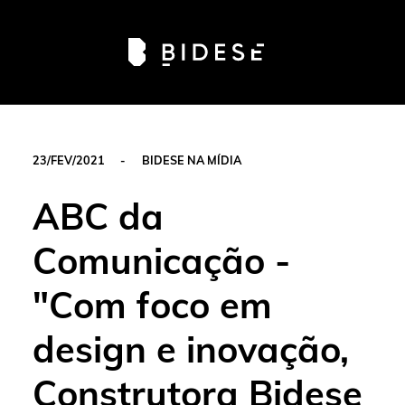
Av. Sete de Setembro, 6679, Batel | Curitiba - PR |
Telefone: 41 3024-0798
#movimentobidese
23/FEV/2021
-
BIDESE NA MÍDIA
ABC da
Comunicação -
"Com foco em
design e inovação,
Construtora Bidese