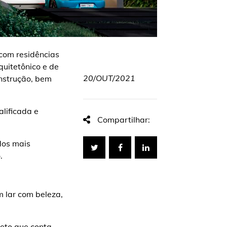
com residências
uitetônico e de
20/OUT/2021
onstrução, bem
alificada e
Compartilhar:
dos mais
o.
m lar com beleza,
jeto que conta