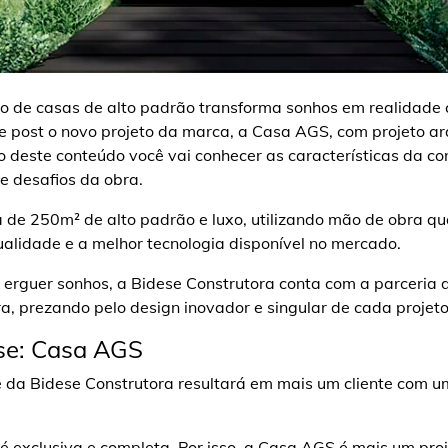
ão de casas de alto padrão transforma sonhos em realidade 
 post o novo projeto da marca, a Casa AGS, com projeto arq
go deste conteúdo você vai conhecer as características da c
 e desafios da obra.
 de 250m² de alto padrão e luxo, utilizando mão de obra qu
alidade e a melhor tecnologia disponível no mercado.
e erguer sonhos, a Bidese Construtora conta com a parceria 
ra, prezando pelo design inovador e singular de cada projet
ese: Casa AGS
me da Bidese Construtora resultará em mais um cliente com u
 é exclusiva e completa. Por isso, a Casa AGS é mais um pro