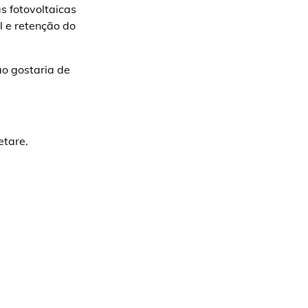
s fotovoltaicas
l e retenção do
ão gostaria de
etare.