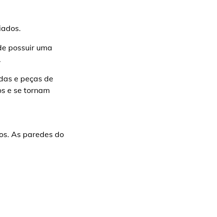
iados.
de possuir uma
.
adas e peças de
os e se tornam
dos. As paredes do