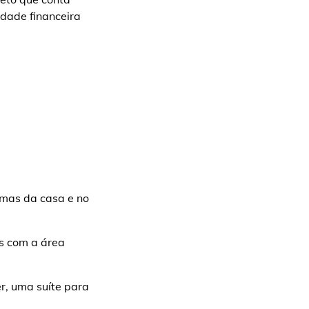
idade financeira
imas da casa e no
os com a área
er, uma suíte para