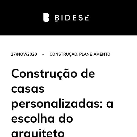
Av. Sete de Setembro, 6679, Batel | Curitiba - PR |
Telefone: 41 3024-0798
#movimentobidese
27/NOV/2020
-
CONSTRUÇÃO
,
PLANEJAMENTO
Construção de
casas
personalizadas: a
escolha do
arquiteto