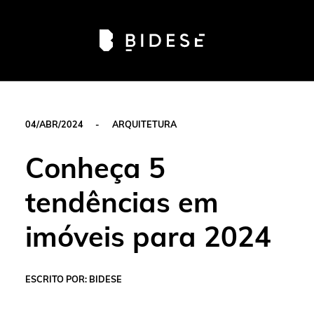
Av. Sete de Setembro, 6679, Batel | Curitiba - PR |
Telefone: 41 3024-0798
#movimentobidese
04/ABR/2024
-
ARQUITETURA
Conheça 5
tendências em
imóveis para 2024
ESCRITO POR: BIDESE