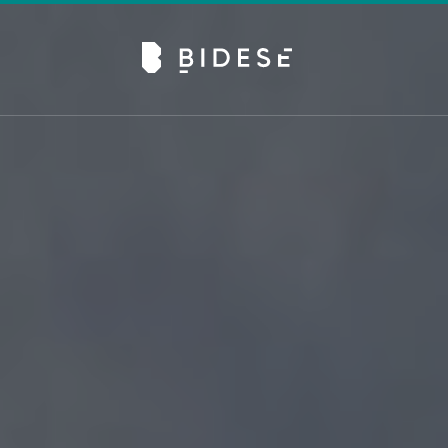
Av. Sete de Setembro, 6679, Batel | Curitiba - PR |
Telefone: 41 3024-0798
#movimentobidese