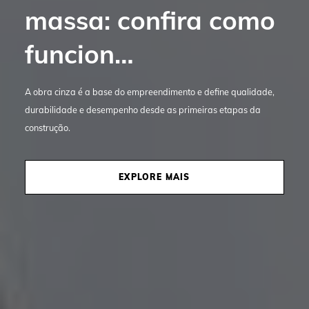
massa: confira como
arquitetônicos de
funcion…
casas de al…
A obra cinza é a base do empreendimento e define qualidade,
O projeto arquitetônico é parte fundamental e determinante do
durabilidade e desempenho desde as primeiras etapas da
estilo e funcionalidade de um imóvel. Conheça as casas de alto
construção.
padrão da Bidese e inspire-se.
EXPLORE MAIS
EXPLORE MAIS