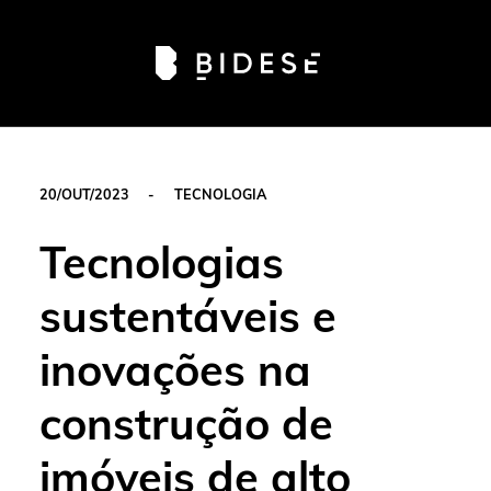
Av. Sete de Setembro, 6679, Batel | Curitiba - PR |
Telefone: 41 3024-0798
#movimentobidese
20/OUT/2023
-
TECNOLOGIA
Tecnologias
sustentáveis e
inovações na
construção de
imóveis de alto