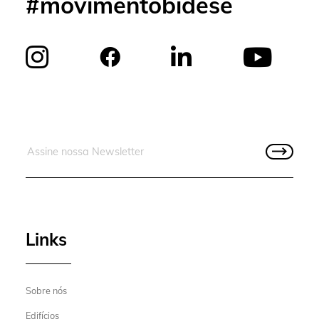
#movimentobidese
Links
Sobre nós
Edifícios